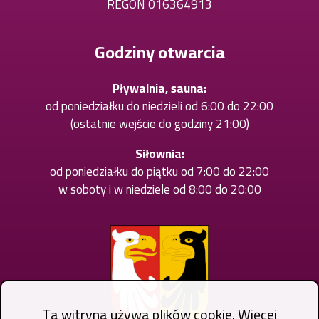
REGON 016364913
w
nowej
karcie
Godziny otwarcia
Pływalnia, sauna:
od poniedziałku do niedzieli od 6:00 do 22:00
(ostatnie wejście do godziny 21:00)
Siłownia:
od poniedziałku do piątku od 7:00 do 22:00
w soboty i w niedziele od 8:00 do 20:00
Ta witryna używa plików cookie. Więcej