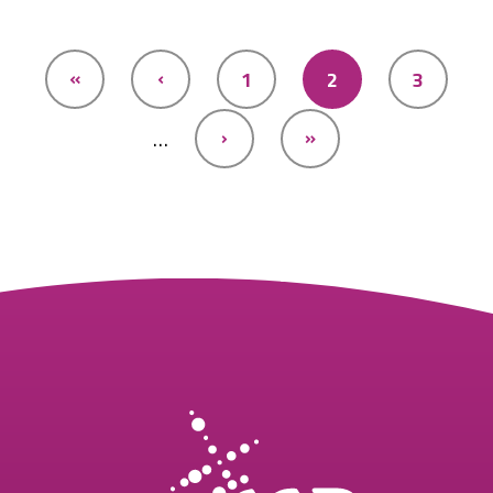
Stronicowanie
«
‹
1
2
3
…
›
»