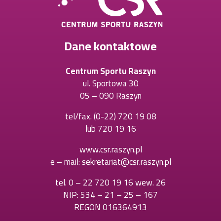
Dane kontaktowe
Centrum Sportu Raszyn
ul. Sportowa 30
05 – 090 Raszyn
tel/fax.
(0-22) 720 19 08
Otworzy
lub
720 19 16
Otworzy
się
się
w
www.csr.raszyn.pl
w
nowej
e – mail:
sekretariat@csr.raszyn.pl
nowej
karcie
karcie
tel.
0 – 22 720 19 16 wew. 26
Otworzy
NIP: 534 – 21 – 25 – 167
się
REGON 016364913
w
nowej