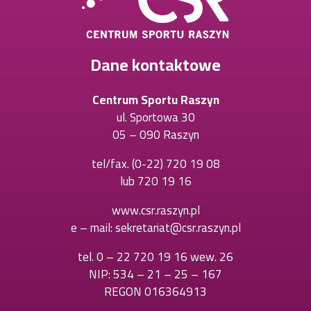
Dane kontaktowe
Centrum Sportu Raszyn
ul. Sportowa 30
05 – 090 Raszyn
tel/fax.
(0-22) 720 19 08
Otworzy
lub
720 19 16
Otworzy
się
się
w
www.csr.raszyn.pl
w
nowej
e – mail:
sekretariat@csr.raszyn.pl
nowej
karcie
karcie
tel.
0 – 22 720 19 16 wew. 26
Otworzy
NIP: 534 – 21 – 25 – 167
się
REGON 016364913
w
nowej