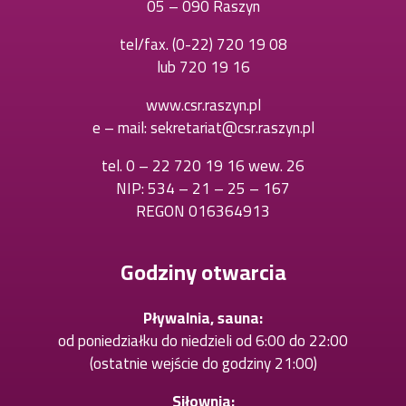
05 – 090 Raszyn
tel/fax.
(0-22) 720 19 08
Otworzy
lub
720 19 16
Otworzy
się
się
w
www.csr.raszyn.pl
w
nowej
e – mail:
sekretariat@csr.raszyn.pl
nowej
karcie
karcie
tel.
0 – 22 720 19 16 wew. 26
Otworzy
NIP: 534 – 21 – 25 – 167
się
REGON 016364913
w
nowej
karcie
Godziny otwarcia
Pływalnia, sauna:
od poniedziałku do niedzieli od 6:00 do 22:00
(ostatnie wejście do godziny 21:00)
Siłownia: