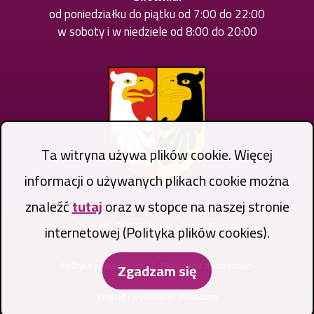
od poniedziałku do piątku od 7:00 do 22:00
w soboty i w niedziele od 8:00 do 20:00
Ta witryna używa plików cookie. Więcej
informacji o używanych plikach cookie można
znaleźć
tutaj
oraz w stopce na naszej stronie
Copyright © 2026 Centrum Sportu Raszyn
internetowej (Polityka plików cookies).
Stopka
Polityka prywatności
Deklaracja dostępności
Zgadzam się
Projekt i wykonanie:
Vobacom
Otworzy
się