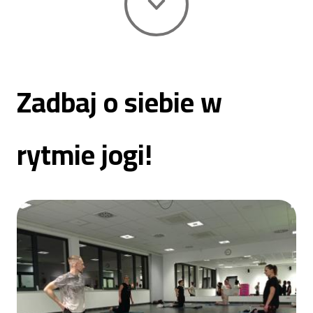
|
Centrum
Zadbaj o siebie w
Sportu
rytmie jogi!
Raszyn