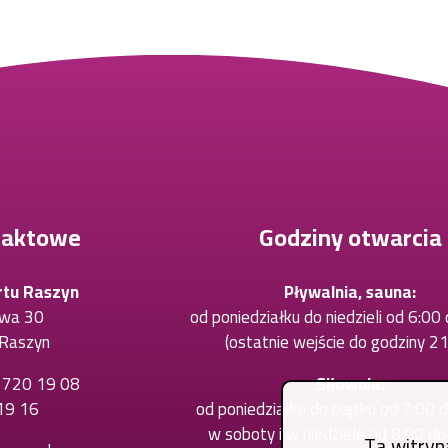
taktowe
Godziny otwarcia
rtu Raszyn
Pływalnia, sauna:
owa 30
od poniedziałku do niedzieli od 6:00
Raszyn
(ostatnie wejście do godziny 21
) 720 19 08
Otworzy
Siłownia:
19 16
Otworzy
się
od poniedziałku do piątku od 7:00 
się
w
w soboty i w niedziele od 8:00 d
Ta witryn