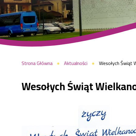
Raszyn
Ścieżka
Strona Główna
Aktualności
Wesołych Świąt W
Wesołych Świąt Wielkan
nawigacyjna