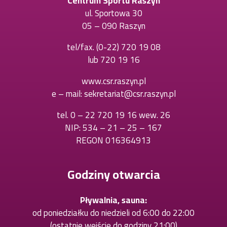
Centrum Sportu Raszyn
ul. Sportowa 30
05 – 090 Raszyn
tel/fax.
(0-22) 720 19 08
Otworzy
lub
720 19 16
Otworzy
się
się
w
www.csr.raszyn.pl
w
nowej
e – mail:
sekretariat@csr.raszyn.pl
nowej
karcie
karcie
tel.
0 – 22 720 19 16 wew. 26
Otworzy
NIP: 534 – 21 – 25 – 167
się
REGON 016364913
w
nowej
karcie
Godziny otwarcia
Pływalnia, sauna:
od poniedziałku do niedzieli od 6:00 do 22:00
(ostatnie wejście do godziny 21:00)