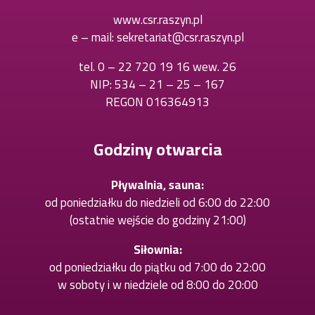
się
w
www.csr.raszyn.pl
w
nowej
e – mail:
sekretariat@csr.raszyn.pl
nowej
karcie
karcie
tel.
0 – 22 720 19 16 wew. 26
Otworzy
NIP: 534 – 21 – 25 – 167
się
REGON 016364913
w
nowej
karcie
Godziny otwarcia
Pływalnia, sauna:
od poniedziałku do niedzieli od 6:00 do 22:00
(ostatnie wejście do godziny 21:00)
Siłownia:
od poniedziałku do piątku od 7:00 do 22:00
w soboty i w niedziele od 8:00 do 20:00