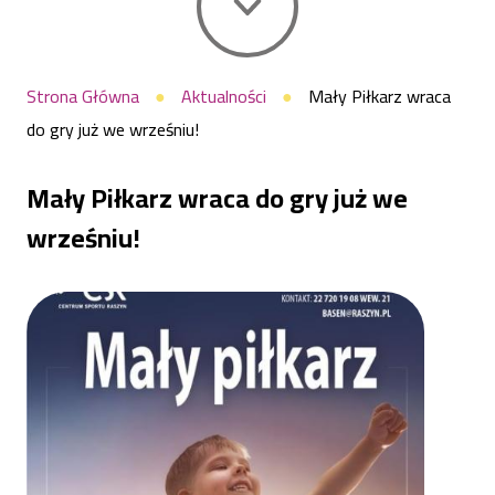
we
Ścieżka
Strona Główna
Aktualności
Mały Piłkarz wraca
do gry już we wrześniu!
nawigacyjna
wrześniu!
Mały Piłkarz wraca do gry już we
|
wrześniu!
Centrum
Sportu
Raszyn