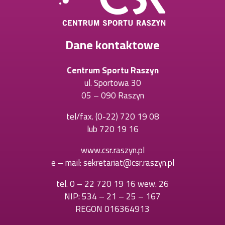
Dane kontaktowe
Centrum Sportu Raszyn
ul. Sportowa 30
05 – 090 Raszyn
tel/fax.
(0-22) 720 19 08
Otworzy
lub
720 19 16
Otworzy
się
się
w
www.csr.raszyn.pl
w
nowej
e – mail:
sekretariat@csr.raszyn.pl
nowej
karcie
karcie
tel.
0 – 22 720 19 16 wew. 26
Otworzy
NIP: 534 – 21 – 25 – 167
się
REGON 016364913
w
nowej