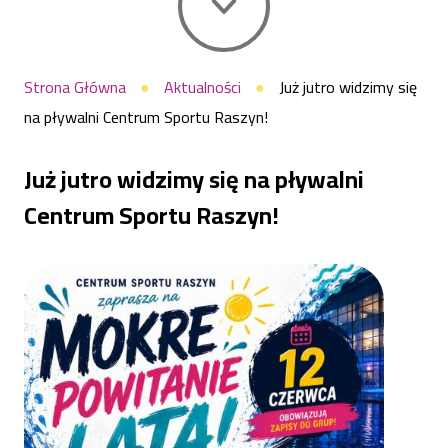
Centrum
Ścieżka
Strona Główna
Aktualności
Już jutro widzimy się
na pływalni Centrum Sportu Raszyn!
nawigacyjna
Sportu
Już jutro widzimy się na pływalni
Raszyn!
Centrum Sportu Raszyn!
|
Centrum
Sportu