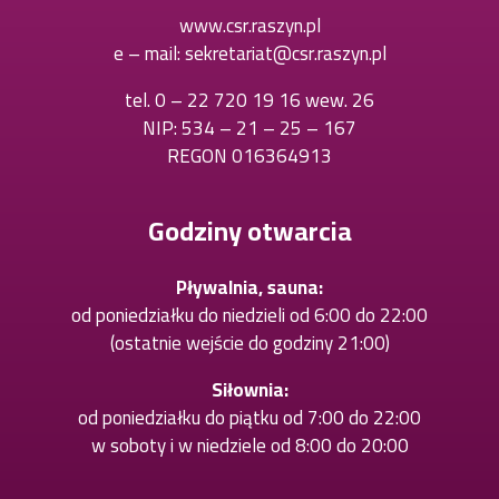
się
w
www.csr.raszyn.pl
w
nowej
e – mail:
sekretariat@csr.raszyn.pl
nowej
karcie
karcie
tel.
0 – 22 720 19 16 wew. 26
Otworzy
NIP: 534 – 21 – 25 – 167
się
REGON 016364913
w
nowej
karcie
Godziny otwarcia
Pływalnia, sauna:
od poniedziałku do niedzieli od 6:00 do 22:00
(ostatnie wejście do godziny 21:00)
Siłownia:
od poniedziałku do piątku od 7:00 do 22:00
w soboty i w niedziele od 8:00 do 20:00