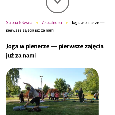
już
Ścieżka
Strona Główna
Aktualności
Joga w plenerze —
pierwsze zajęcia już za nami
nawigacyjna
za
Joga w plenerze — pierwsze zajęcia
nami
już za nami
|
Centrum
Sportu