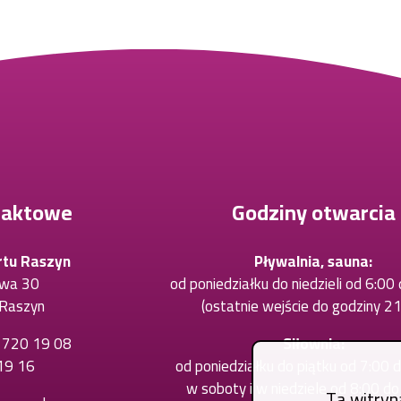
taktowe
Godziny otwarcia
rtu Raszyn
Pływalnia, sauna:
owa 30
od poniedziałku do niedzieli od 6:00
Raszyn
(ostatnie wejście do godziny 21
) 720 19 08
Otworzy
Siłownia:
19 16
Otworzy
się
od poniedziałku do piątku od 7:00 
się
w
w soboty i w niedziele od 8:00 d
Ta witryn