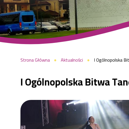
Rózgę
Mikołaja
już
Ścieżka
Strona Główna
Aktualności
I Ogólnopolska Bi
I Ogólnopolska Bitwa Tan
za
nawigacyjna
nami!
|