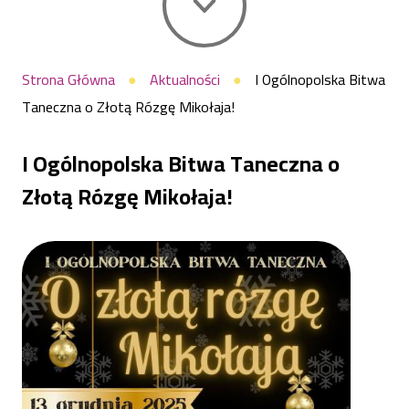
Rózgę
Ścieżka
Strona Główna
Aktualności
I Ogólnopolska Bitwa
Taneczna o Złotą Rózgę Mikołaja!
nawigacyjna
Mikołaja!
I Ogólnopolska Bitwa Taneczna o
|
Złotą Rózgę Mikołaja!
Centrum
Sportu
Raszyn