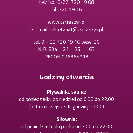
tel/fax.
(0-22) 720 19 08
Otworzy
lub
720 19 16
Otworzy
się
się
w
www.csr.raszyn.pl
w
nowej
e – mail:
sekretariat@csr.raszyn.pl
nowej
karcie
karcie
tel.
0 – 22 720 19 16 wew. 26
Otworzy
NIP: 534 – 21 – 25 – 167
się
REGON 016364913
w
nowej
karcie
Godziny otwarcia
Pływalnia, sauna:
od poniedziałku do niedzieli od 6:00 do 22:00
(ostatnie wejście do godziny 21:00)
Siłownia:
od poniedziałku do piątku od 7:00 do 22:00