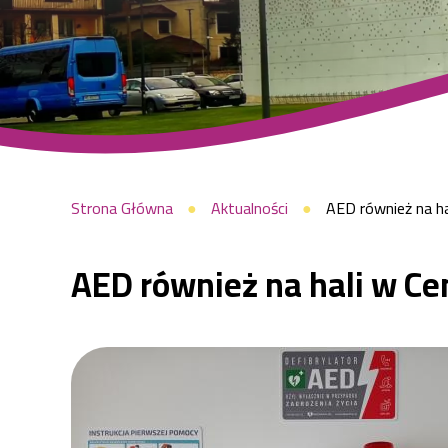
Sportu
Raszyn!
|
Ścieżka
Strona Główna
Aktualności
AED również na ha
AED również na hali w Ce
Centrum
nawigacyjna
Sportu
Raszyn