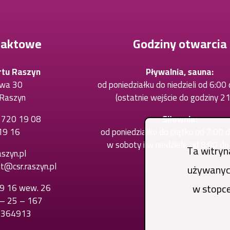
taktowe
Godziny otwarcia
rtu Raszyn
Pływalnia, sauna:
owa 30
od poniedziałku do niedzieli od 6:00
Raszyn
(ostatnie wejście do godziny 21
) 720 19 08
Otworzy
Siłownia:
19 16
Otworzy
się
od poniedziałku do piątku od 7:00 
się
w
w soboty i w niedziele od 8:00 d
Ta witryn
szyn.pl
w
nowej
at@csr.raszyn.pl
używanych
nowej
karcie
karcie
w stopce
19 16 wew. 26
Otworzy
 – 25 – 167
się
6364913
w
nowej