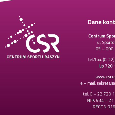
Dane kon
Centrum Spo
ul. Sport
05 – 090 
tel/fax.
(0-22
lub
720 
www.csr.ra
e – mail:
sekretari
tel.
0 – 22 720 
NIP: 534 – 21
REGON 01