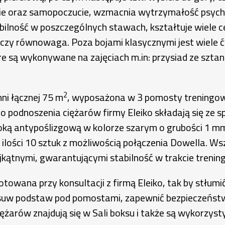
ie oraz samopoczucie, wzmacnia wytrzymałość psychi
ność w poszczególnych stawach, kształtuje wiele cec
 czy równowaga. Poza bojami klasycznymi jest wiele 
e są wykonywane na zajęciach m.in: przysiad ze sztan
2
ni łącznej 75 m
, wyposażona w 3 pomosty treningow
 podnoszenia ciężarów firmy Eleiko składają się ze sp
łoką antypoślizgową w kolorze szarym o grubości 1 m
ści 10 sztuk z możliwością połączenia Dowella. Wszy
kątnymi, gwarantującymi stabilność w trakcie trening
towana przy konsultacji z firmą Eleiko, tak by stłum
zesuw podstaw pod pomostami, zapewnić bezpieczeństw
żarów znajdują się w Sali boksu i także są wykorzys