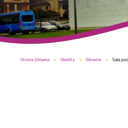
Raszyn
Ścieżka
Strona Główna
Obiekty
Silownie
Sala pod
nawigacyjna