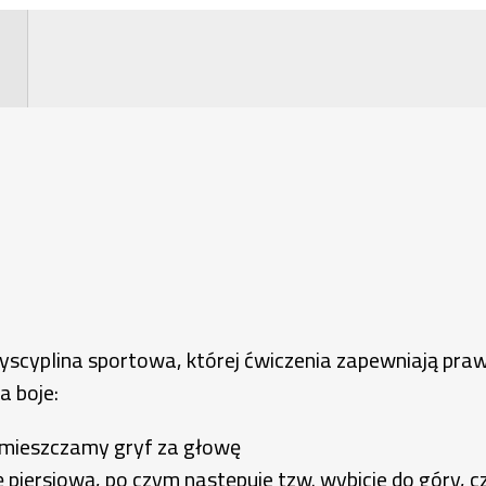
yscyplina sportowa, której ćwiczenia zapewniają prawi
a boje:
mieszczamy gryf za głowę
piersiową, po czym następuje tzw. wybicie do góry, cz