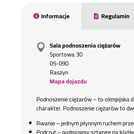
Informacje
Regulamin
(aktywna
karta)
Sala podnoszenia ciężarów
Sportowa 30
05-090
Raszyn
Mapa dojazdu
Otworzy
się
Podnoszenie ciężarów – to olimpijska d
w
charakter. Podnoszenie ciężarów to dw
nowej
karcie
Rwanie – jednym płynnym ruchem prze
Podrzut – podnosimy sztangę na klatkę 