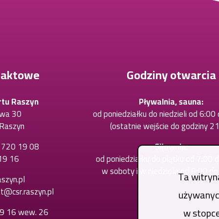
taktowe
Godziny otwarcia
rtu Raszyn
Pływalnia, sauna:
owa 30
od poniedziałku do niedzieli od 6:00
Raszyn
(ostatnie wejście do godziny 21
) 720 19 08
Otworzy
Siłownia:
19 16
Otworzy
się
od poniedziałku do piątku od 7:00 
się
w
w soboty i w niedziele od 8:00 d
Ta witryn
szyn.pl
w
nowej
at@csr.raszyn.pl
używanych
nowej
karcie
karcie
w stopce
19 16 wew. 26
Otworzy