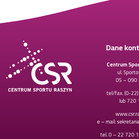
Dane kon
Centrum Spo
ul. Sport
05 – 090 
tel/fax.
(0-22
lub
720 
www.csr.ra
e – mail:
sekretari
tel.
0 – 22 720 