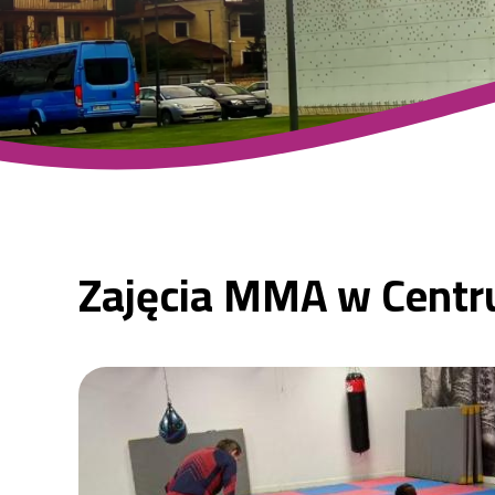
|
Centrum
Sportu
Zajęcia MMA w Centr
Raszyn